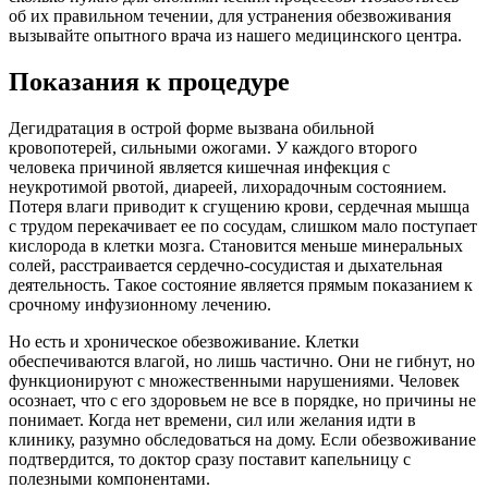
об их правильном течении, для устранения обезвоживания
вызывайте опытного врача из нашего медицинского центра.
Показания к процедуре
Дегидратация в острой форме вызвана обильной
кровопотерей, сильными ожогами. У каждого второго
человека причиной является кишечная инфекция с
неукротимой рвотой, диареей, лихорадочным состоянием.
Потеря влаги приводит к сгущению крови, сердечная мышца
с трудом перекачивает ее по сосудам, слишком мало поступает
кислорода в клетки мозга. Становится меньше минеральных
солей, расстраивается сердечно-сосудистая и дыхательная
деятельность. Такое состояние является прямым показанием к
срочному инфузионному лечению.
Но есть и хроническое обезвоживание. Клетки
обеспечиваются влагой, но лишь частично. Они не гибнут, но
функционируют с множественными нарушениями. Человек
осознает, что с его здоровьем не все в порядке, но причины не
понимает. Когда нет времени, сил или желания идти в
клинику, разумно обследоваться на дому. Если обезвоживание
подтвердится, то доктор сразу поставит капельницу с
полезными компонентами.