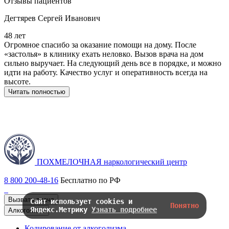
Отзывы пациентов
Дегтярев Сергей Иванович
48 лет
5
Огромное спасибо за оказание помощи на дому. После
З
«застолья» в клинику ехать неловко. Вызов врача на дом
о
сильно выручает. На следующий день все в порядке, и можно
о
идти на работу. Качество услуг и оперативность всегда на
б
высоте.
Ж
в
Читать полностью
ПОХМЕЛОЧНАЯ
наркологический центр
8 800 200-48-16
Бесплатно по РФ
Вызвать врача
Сайт использует cookies и
Понятно
Яндекс.Метрику
Узнать подробнее
Алкоголизм
Кодирование от алкоголизма