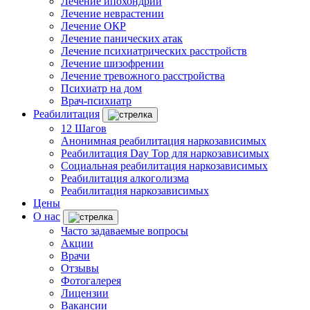
Лечение ипохондрии
Лечение неврастении
Лечение ОКР
Лечение панических атак
Лечение психиатрических расстройств
Лечение шизофрении
Лечение тревожного расстройства
Психиатр на дом
Врач-психиатр
Реабилитация
12 Шагов
Анонимная реабилитация наркозависимых
Реабилитация Day Top для наркозависимых
Социальная реабилитация наркозависимых
Реабилитация алкоголизма
Реабилитация наркозависимых
Цены
О нас
Часто задаваемые вопросы
Акции
Врачи
Отзывы
Фотогалерея
Лицензии
Вакансии