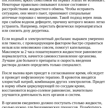
постепенно, ярких симптомов на первых этапах не возникает.
Некоторые правильно связывают плохое состояние с
расстройствами жидкостного обмена. Чтобы исправить
ситуацию, они много пьют, принимают специальные
аптечные порошки с минералами. Такой подход верен лишь
при слабом водном дефиците, причину которого можно легко
устранить. Например, перестать физически перенапрягаться
или снизить дозу диуретика.
Если водный и электролитный дисбаланс выражен умеренно
или тяжело, с провоцирующим фактором быстро справиться
нельзя или невозможно совсем, помогут капельницы.
Максимум за 2 часа пошатнувшееся жидкостное равновесие
нормализуется, начнется самовосстановление организма.
Лучшие для больного препараты и скорость введения
раствора должен определять только специалист.
После вызова врач приедет в согласованное время, обследует
и проведет инфузионную терапию. В кровоток вводятся
хлористый натрий, комбинация других электролитов. Придет
в норму объем циркулирующей по сосудам крови,
восстановится водно-солевое равновесие, значительно
улучшится деятельность всех органов и систем.
В организм ежедневно должно поступать столько жидкости,
сколько нужно для биохимических процессов. Позаботьтесь