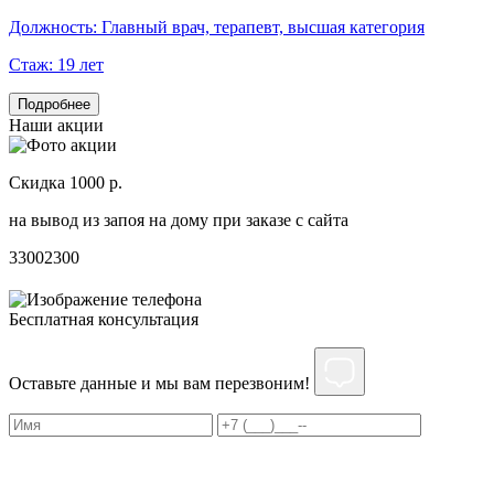
Должность:
Главный врач, терапевт, высшая категория
Стаж:
19 лет
Подробнее
Наши акции
Скидка 1000 р.
Н
на вывод из запоя на дому при заказе с сайта
С
3300
2300
3
Бесплатная консультация
Оставьте данные и мы вам перезвоним!
Нажимая на кнопку ”Отправить”, Вы даёте своё
согласие
на
обработку персональных данных