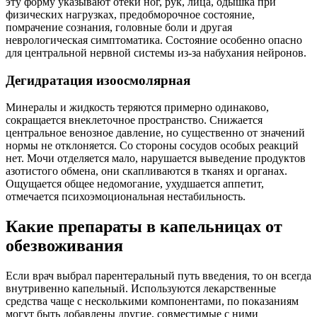
эту форму указывают отеки ног, рук, лица, одышка при
физических нагрузках, предобморочное состояние,
помрачение сознания, головные боли и другая
неврологическая симптоматика. Состояние особенно опасно
для центральной нервной системы из-за набухания нейронов.
Дегидратация изоосмолярная
Минералы и жидкость теряются примерно одинаково,
сокращается внеклеточное пространство. Снижается
центральное венозное давление, но существенно от значений
нормы не отклоняется. Со стороны сосудов особых реакций
нет. Мочи отделяется мало, нарушается выведение продуктов
азотистого обмена, они скапливаются в тканях и органах.
Ощущается общее недомогание, ухудшается аппетит,
отмечается психоэмоциональная нестабильность.
Какие препараты в капельницах от
обезвоживания
Если врач выбрал парентеральный путь введения, то он всегда
внутривенно капельный. Используются лекарственные
средства чаще с несколькими компонентами, по показаниям
могут быть добавлены другие, совместимые с ними