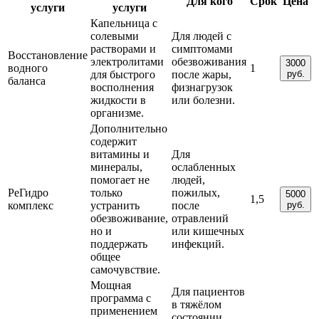
Для кого
Срок
Цена
услуги
услуги
Капельница с
солевыми
Для людей с
растворами и
симптомами
Восстановление
электролитами
обезвоживания
3000
водного
1
для быстрого
после жары,
руб.
баланса
восполнения
физнагрузок
жидкости в
или болезни.
организме.
Дополнительно
содержит
витамины и
Для
минералы,
ослабленных
помогает не
людей,
РеГидро
только
пожилых,
5000
1,5
комплекс
устранить
после
руб.
обезвоживание,
отравлений
но и
или кишечных
поддержать
инфекций.
общее
самочувствие.
Мощная
Для пациентов
программа с
в тяжёлом
применением
состоянии,