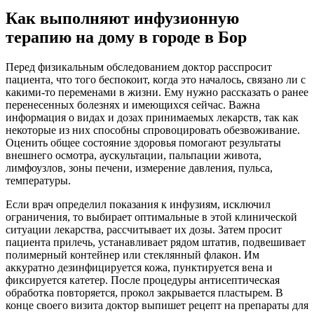
Как выполняют инфузионную
терапию на дому в городе в Бор
Перед физикальным обследованием доктор расспросит
пациента, что того беспокоит, когда это началось, связано ли с
какими-то переменами в жизни. Ему нужно рассказать о ранее
перенесенных болезнях и имеющихся сейчас. Важна
информация о видах и дозах принимаемых лекарств, так как
некоторые из них способны спровоцировать обезвоживание.
Оценить общее состояние здоровья помогают результаты
внешнего осмотра, аускультации, пальпации живота,
лимфоузлов, зоны печени, измерение давления, пульса,
температуры.
Если врач определил показания к инфузиям, исключил
ограничения, то выбирает оптимальные в этой клинической
ситуации лекарства, рассчитывает их дозы. Затем просит
пациента прилечь, устанавливает рядом штатив, подвешивает
полимерный контейнер или стеклянный флакон. Им
аккуратно дезинфицируется кожа, пунктируется вена и
фиксируется катетер. После процедуры антисептическая
обработка повторяется, прокол закрывается пластырем. В
конце своего визита доктор выпишет рецепт на препараты для