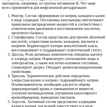
препараты, например, из группы витаминов B. Что чаще
всего применяется для инфузионной регидратации:
Рингер. Состав сформирован из натрия, кальция и калия
в виде хлоридов. Постановка капельницы обеспечивает
правильное распределение жидкостей в соответствии с
осмотическим давлением и восстановление кислотно-
щелочного баланса.
Стерофундин. Состав представлен декстрозой, яблочной
кислотой, хлористыми калием, кальцием, магнием и
натрием. Корректирует потерю внеклеточной влаги,
восстанавливает и поддерживает осмотический статус.
Дисоль. Роли активных компонентов отведены ацетату
и хлориду натрия. Нормализует соотношение воды и
электролитов, а также кислотно-основное состояние,
стимулирует диурез. Обладает дезинтоксикационными
свойствами.
Трисоль. Терапевтическое действие определено
хлористым калию и натрию, гидрокарбонату натрия.
Плазмозаменитель, необходим для роста объема
циркулирующей крови и уменьшения ее вязкости,
усиления мочевыделения, улучшения капиллярного
кровообращения, выведения токсинов.
Ацесоль. Активный состав представлен хлоридами
калия и натрия, последний присутствует и в виде