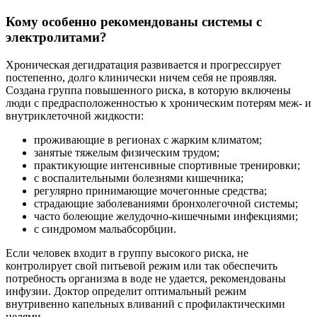
Кому особенно рекомендованы системы с
электролитами?
Хроническая дегидратация развивается и прогрессирует
постепенно, долго клинически ничем себя не проявляя.
Создана группа повышенного риска, в которую включены
люди с предрасположенностью к хроническим потерям меж- и
внутриклеточной жидкости:
проживающие в регионах с жарким климатом;
занятые тяжелым физическим трудом;
практикующие интенсивные спортивные тренировки;
с воспалительными болезнями кишечника;
регулярно принимающие мочегонные средства;
страдающие заболеваниями бронхолегочной системы;
часто болеющие желудочно-кишечными инфекциями;
с синдромом мальабсорбции.
Если человек входит в группу высокого риска, не
контролирует свой питьевой режим или так обеспечить
потребность организма в воде не удается, рекомендованы
инфузии. Доктор определит оптимальный режим
внутривенно капельных вливаний с профилактическими
целями.